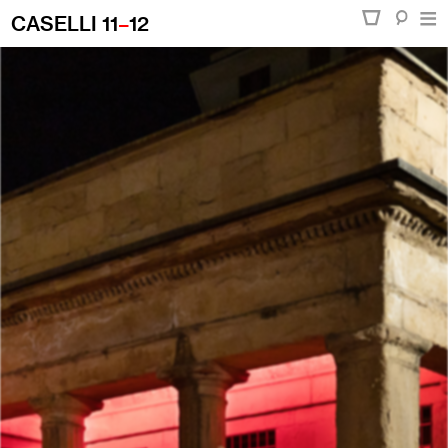
CASELLI 11
–
12